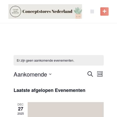
Skip
to
content
Er zijn geen aankomende evenementen.
Evenem
Even
Aankomende
Zoeken
Lijst
weer
Selecteer
Zoeken
een
navig
Laatste afgelopen Evenementen
en
datum.
weerge
DEC
27
navigat
2025