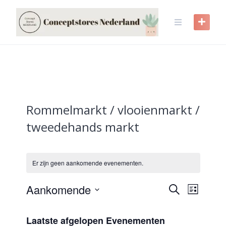
Skip
to
content
Rommelmarkt / vlooienmarkt /
tweedehands markt
Er zijn geen aankomende evenementen.
Evenem
Even
Aankomende
Zoeken
Lijst
weer
Selecteer
Zoeken
een
navig
Laatste afgelopen Evenementen