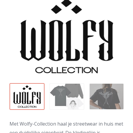
Met Wolfy-Collection haal je streetwear in huis met
een duidelijke eigenheid. De kledinglijn is