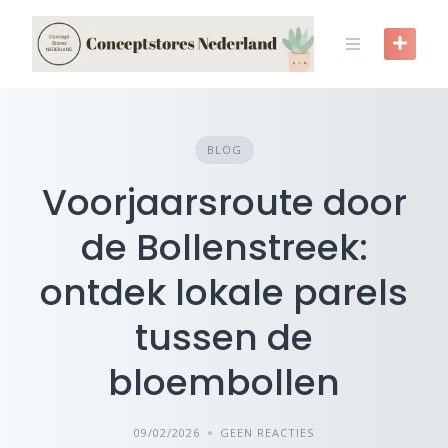
Skip
to
content
BLOG
Voorjaarsroute door
de Bollenstreek:
ontdek lokale parels
tussen de
bloembollen
09/02/2026
GEEN REACTIES