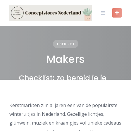
Skip
to
content
1 BERICHT
Makers
Checklist: zo bereid je je
voor op een kerstmarkt
Kerstmarkten zijn al jaren een van de populairste
winteruitjes in Nederland. Gezellige lichtjes,
MAKERS
glühwein, muziek en kraampjes vol unieke cadeaus