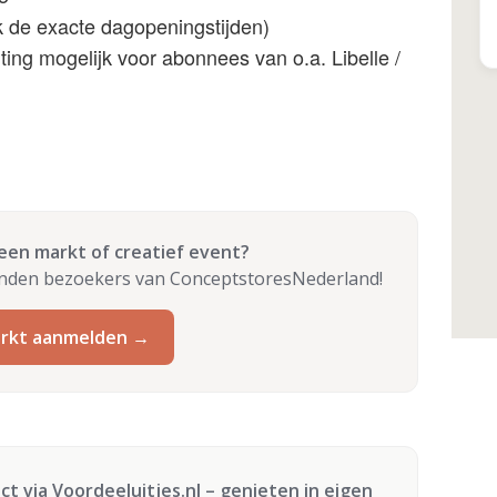
 de exacte dagopeningstijden)
ting mogelijk voor abonnees van o.a. Libelle /
 een markt of creatief event?
enden bezoekers van ConceptstoresNederland!
rkt aanmelden →
ect via
Voordeeluitjes.nl
– genieten in eigen