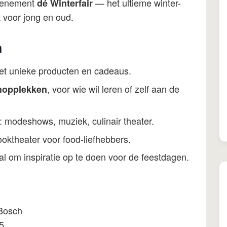
evenement
— het ultieme winter-
dé Winterfair
voor jong en oud.
n
t unieke producten en cadeaus.
, voor wie wil leren of zelf aan de
hopplekken
: modeshows, muziek, culinair theater.
ooktheater voor food-liefhebbers.
aal om inspiratie op te doen voor de feestdagen.
Bosch
5