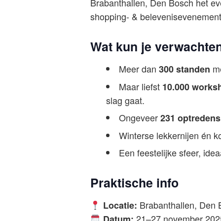
Brabanthallen, Den Bosch het 
shopping- & belevenisevenement 
Wat kun je verwachte
Meer dan
me
300 standen
Maar liefst
10.000 works
slag gaat.
Ongeveer
231 optredens
Winterse lekkernijen én k
Een feestelijke sfeer, ide
Praktische info
Brabanthallen, Den 
Locatie:
21–27 november 202
Datum: