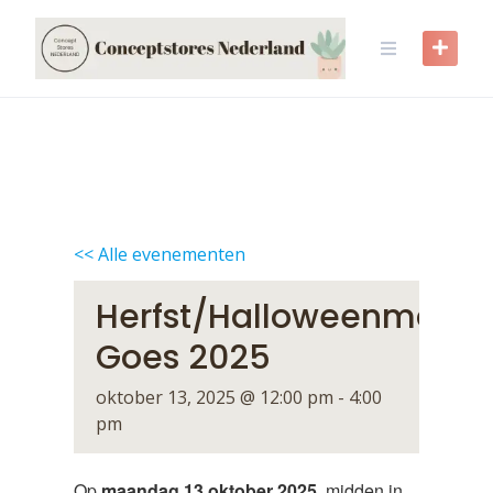
Skip
to
content
<< Alle evenementen
Herfst/Halloweenmarkt
Goes 2025
oktober 13, 2025 @ 12:00 pm
-
4:00
pm
Op
maandag 13 oktober 2025
, midden in