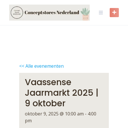
Skip
to
content
<< Alle evenementen
Vaassense
Jaarmarkt 2025 |
9 oktober
oktober 9, 2025 @ 10:00 am
-
4:00
pm