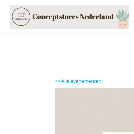
Skip
to
content
<< Alle evenementen