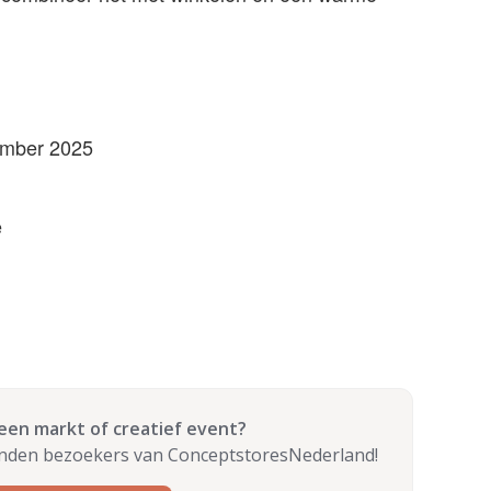
ember 2025
e
 een markt of creatief event?
enden bezoekers van ConceptstoresNederland!