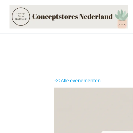
Skip
to
content
<< Alle evenementen