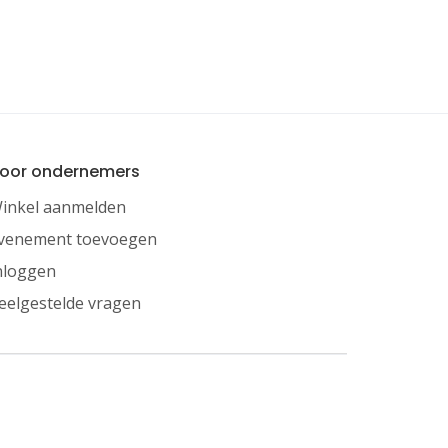
oor ondernemers
inkel aanmelden
venement toevoegen
nloggen
eelgestelde vragen