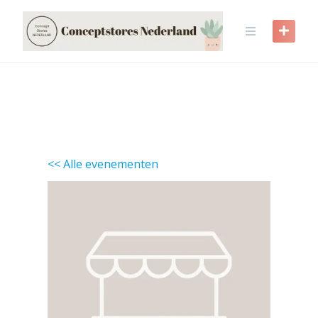
Skip
to
content
<< Alle evenementen