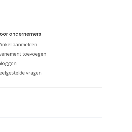
oor ondernemers
inkel aanmelden
venement toevoegen
nloggen
eelgestelde vragen