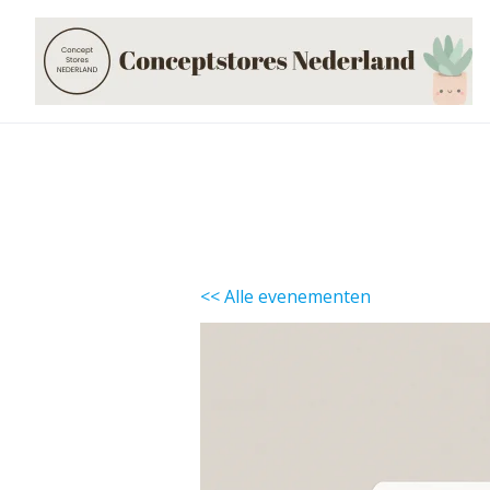
Skip
to
content
<< Alle evenementen