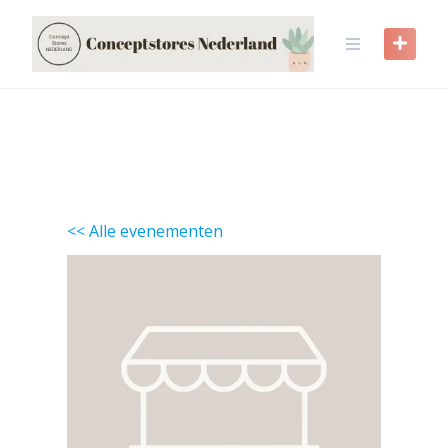
Skip
to
content
<< Alle evenementen