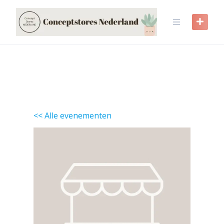
Skip
to
content
<< Alle evenementen