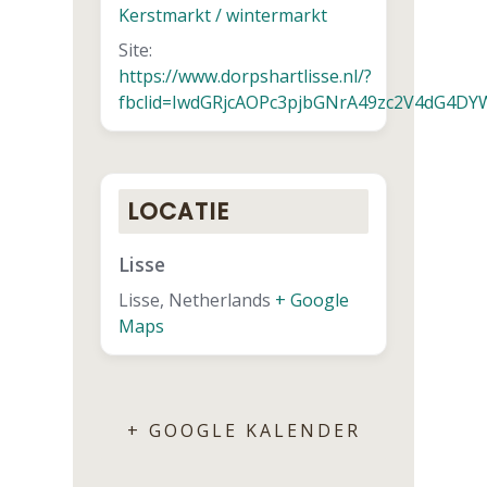
Kerstmarkt / wintermarkt
Site:
https://www.dorpshartlisse.nl/?
fbclid=IwdGRjcAOPc3pjbGNrA49zc2V4dG
LOCATIE
Lisse
Lisse
,
Netherlands
+ Google
Maps
+ GOOGLE KALENDER