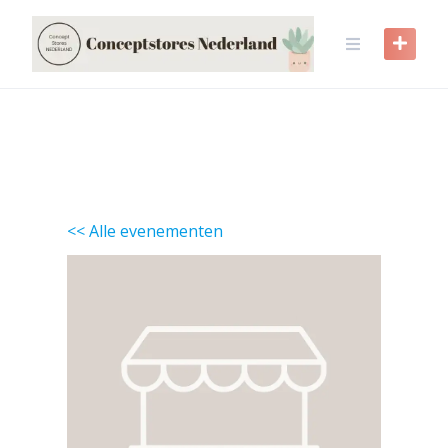
Skip
to
content
<< Alle evenementen