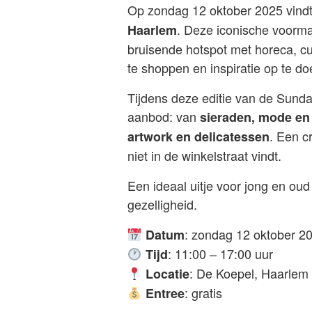
Op zondag 12 oktober 2025 vind
. Deze iconische voorma
Haarlem
bruisende hotspot met horeca, c
te shoppen en inspiratie op te do
Tijdens deze editie van de Sund
aanbod: van
sieraden, mode en
. Een c
artwork en delicatessen
niet in de winkelstraat vindt.
Een ideaal uitje voor jong en oud
gezelligheid.
: zondag 12 oktober 2
Datum
: 11:00 – 17:00 uur
Tijd
: De Koepel, Haarlem
Locatie
: gratis
Entree