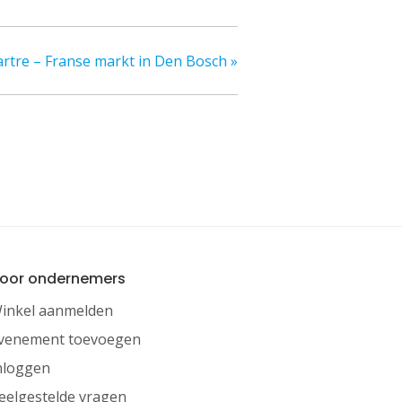
tre – Franse markt in Den Bosch
»
oor ondernemers
inkel aanmelden
venement toevoegen
nloggen
eelgestelde vragen