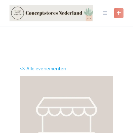
Skip
to
content
<< Alle evenementen