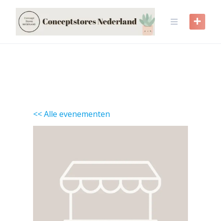
Skip
to
content
<< Alle evenementen