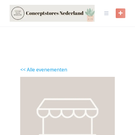
Skip
to
content
<< Alle evenementen