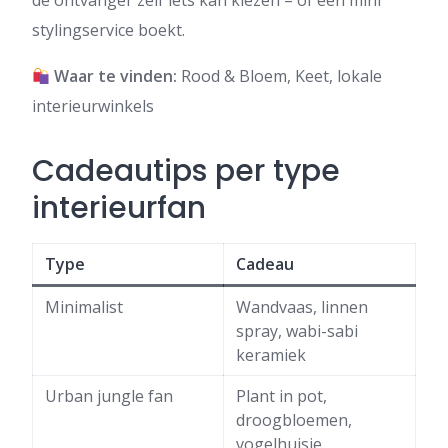
de ontvanger zelf iets kan kiezen – óf een mini
stylingservice boekt.
Waar te vinden:
Rood & Bloem, Keet, lokale
interieurwinkels
Cadeautips per type
interieurfan
Type
Cadeau
Minimalist
Wandvaas, linnen
spray, wabi-sabi
keramiek
Urban jungle fan
Plant in pot,
droogbloemen,
vogelhuisje