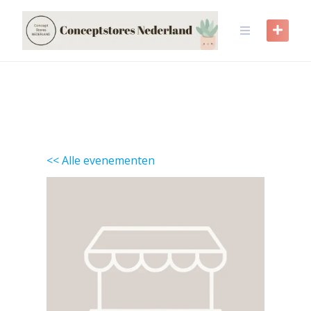
Skip
to
content
<< Alle evenementen